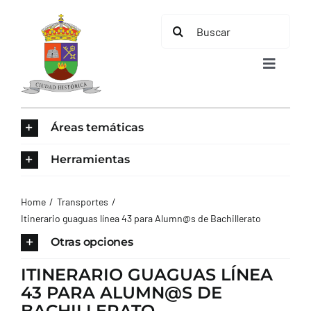
Saltar
Buscar:
al
contenido
Toggle
Navigat
INICIO
Áreas temáticas
ÁREAS TEMÁTICAS
Herramientas
EL MUNICIPIO
Home
Transportes
Itinerario guaguas línea 43 para Alumn@s de Bachillerato
AYUNTAMIENTO
Otras opciones
ITINERARIO GUAGUAS LÍNEA
TURISMO
43 PARA ALUMN@S DE
BACHILLERATO