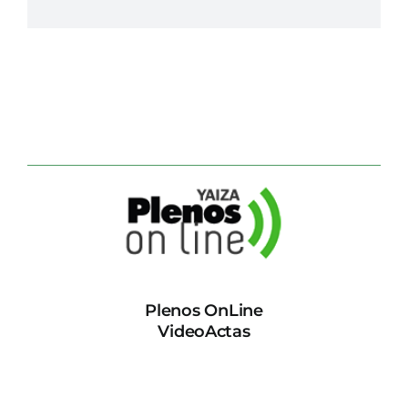
Plenos OnLine
VideoActas