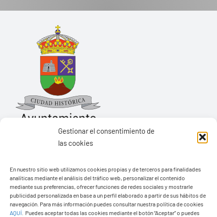
Gestionar el consentimiento de
las cookies
Ayuntamiento de Yaiza
Pza. de Los Remedios, 1
En nuestro sitio web utilizamos cookies propias y de terceros para finalidades
analíticas mediante el análisis del tráfico web, personalizar el contenido
35570 – Yaiza
mediante sus preferencias, ofrecer funciones de redes sociales y mostrarle
Tel:
928 83 62 20
publicidad personalizada en base a un perfil elaborado a partir de sus hábitos de
navegación. Para más información puedes consultar nuestra política de cookies
AQUÍ
.
Puedes aceptar todas las cookies mediante el botón “Aceptar” o puedes