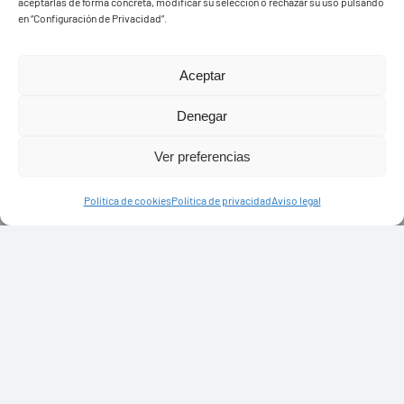
aceptarlas de forma concreta, modificar su selección o rechazar su uso pulsando
en “Configuración de Privacidad”.
Aceptar
Denegar
Ver preferencias
Política de cookies
Política de privacidad
Aviso legal
PASEOS EN CAMELLO