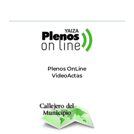
Plenos OnLine
VideoActas