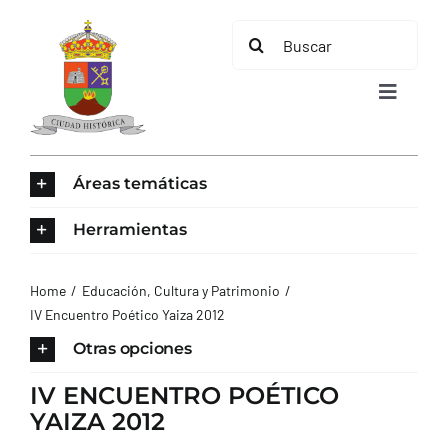
Saltar
Buscar:
al
contenido
Toggle
Navigat
INICIO
Áreas temáticas
ÁREAS TEMÁTICAS
Herramientas
EL MUNICIPIO
Home
Educación, Cultura y Patrimonio
IV Encuentro Poético Yaiza 2012
AYUNTAMIENTO
Otras opciones
IV ENCUENTRO POÉTICO
TURISMO
YAIZA 2012