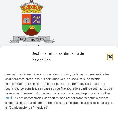
Gestionar el consentimiento de
las cookies
Ayuntamiento de Yaiza
En nuestro sitio web utilizamos cookies propias y de terceros para finalidades
Pza. de Los Remedios, 1
analíticas mediante el análisis del tráfico web, personalizar el contenido
35570 – Yaiza
mediante sus preferencias, ofrecer funciones de redes sociales y mostrarle
publicidad personalizada en base a un perfil elaborado a partir de sus hábitos de
Tel:
928 83 62 20
navegación. Para más información puedes consultar nuestra política de cookies
AQUÍ
.
Puedes aceptar todas las cookies mediante el botón “Aceptar” o puedes
aceptarlas de forma concreta, modificar su selección o rechazar su uso pulsando
en “Configuración de Privacidad”.
Toggle
Navigation