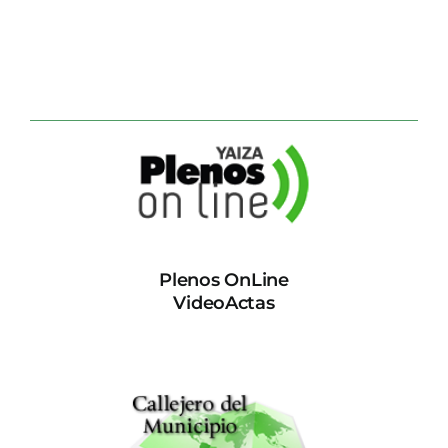
Plenos OnLine
VideoActas