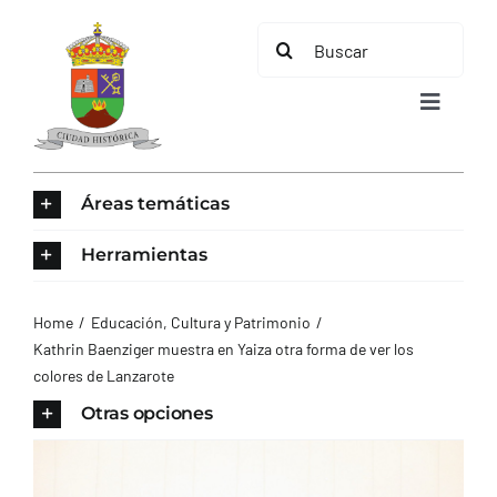
Saltar
Buscar:
al
contenido
Toggle
Navigat
INICIO
Áreas temáticas
ÁREAS TEMÁTICAS
Herramientas
EL MUNICIPIO
Home
Educación, Cultura y Patrimonio
Kathrin Baenziger muestra en Yaiza otra forma de ver los
colores de Lanzarote
AYUNTAMIENTO
Otras opciones
TURISMO