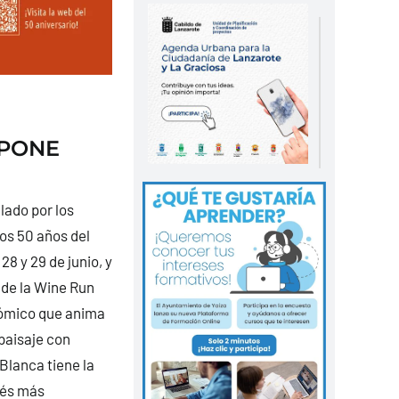
OPONE
lado por los
os 50 años del
8 y 29 de junio, y
, de la Wine Run
nómico que anima
 paisaje con
Blanca tiene la
més más