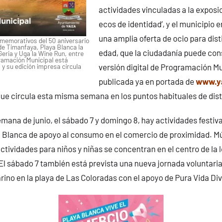
actividades vinculadas a la exposici
ecos de identidad’, y el municipio 
una amplia oferta de ocio para dis
memorativos del 50 aniversario
de Timanfaya, Playa Blanca la
edad, que la ciudadanía puede cons
Geria y Uga la Wine Run, entre
ramación Municipal está
 y su edición impresa circula
versión digital de Programación Mu
publicada ya en portada de
www.ya
ue circula esta misma semana en los puntos habituales de dist
emana de junio, el sábado 7 y domingo 8, hay actividades festiva
 Blanca de apoyo al consumo en el comercio de proximidad. Mú
ctividades para niños y niñas se concentran en el centro de la l
El sábado 7 también está prevista una nueva jornada voluntaria
rino en la playa de Las Coloradas con el apoyo de Pura Vida Div