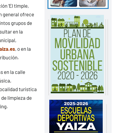
ón ‘El timple,
en general ofrece
tintos grupos de
ultar en la
nicipal,
iza.es
, o en la
ribución.
s en la calle
sica,
ocalidad turística
 de limpieza de
ing.