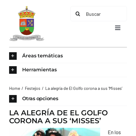
Saltar
Buscar:
al
contenido
Toggle
Navigat
INICIO
Áreas temáticas
ÁREAS TEMÁTICAS
Herramientas
EL MUNICIPIO
Home
Festejos
La alegría de El Golfo corona a sus ‘Misses’
Otras opciones
AYUNTAMIENTO
LA ALEGRÍA DE EL GOLFO
CORONA A SUS ‘MISSES’
TURISMO
En los