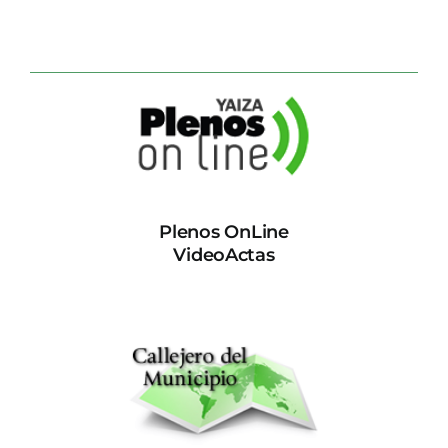
Plenos OnLine
VideoActas