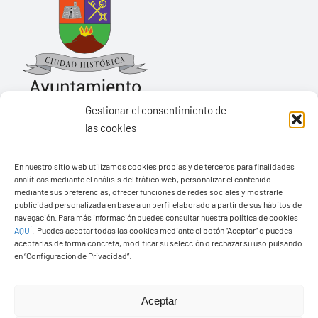
Gestionar el consentimiento de
las cookies
Ayuntamiento de Yaiza
En nuestro sitio web utilizamos cookies propias y de terceros para finalidades
Pza. de Los Remedios, 1
analíticas mediante el análisis del tráfico web, personalizar el contenido
35570 – Yaiza
mediante sus preferencias, ofrecer funciones de redes sociales y mostrarle
publicidad personalizada en base a un perfil elaborado a partir de sus hábitos de
Tel:
928 83 62 20
navegación. Para más información puedes consultar nuestra política de cookies
AQUÍ
.
Puedes aceptar todas las cookies mediante el botón “Aceptar” o puedes
aceptarlas de forma concreta, modificar su selección o rechazar su uso pulsando
en “Configuración de Privacidad”.
Toggle
Navigation
© Copyright2026 Ayuntamiento de Yaiza - Todos los
Transparencia
Aceptar