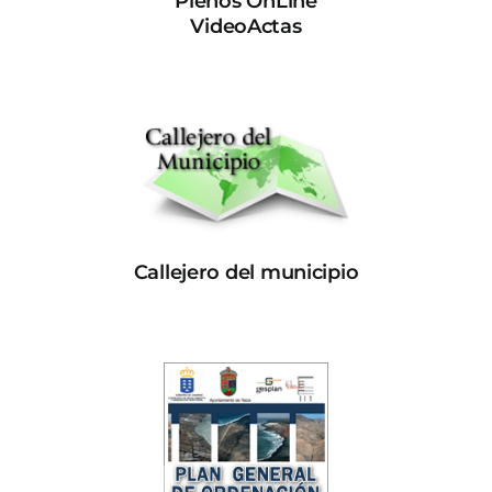
Plenos OnLine
VideoActas
Callejero del municipio