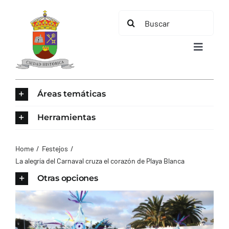
Saltar
Buscar:
al
contenido
Toggle
Navigat
INICIO
Áreas temáticas
ÁREAS TEMÁTICAS
Herramientas
EL MUNICIPIO
Home
Festejos
La alegría del Carnaval cruza el corazón de Playa Blanca
AYUNTAMIENTO
Otras opciones
TURISMO