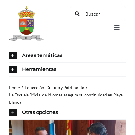
Saltar
Buscar:
al
contenido
Toggle
Navigat
INICIO
Áreas temáticas
ÁREAS TEMÁTICAS
Herramientas
EL MUNICIPIO
Home
Educación, Cultura y Patrimonio
La Escuela Oficial de Idiomas asegura su continuidad en Playa
Blanca
AYUNTAMIENTO
Otras opciones
TURISMO