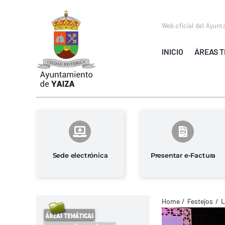
Saltar
al
Web oficial del Ayunt
contenido
INICIO
ÁREAS T
Sede electrónica
Presentar e-Factura
Home
Festejos
L