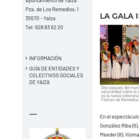
Pza. de Los Remedios, 1
LA GALA 
35570 - Yaiza
Tel:
928 83 62 20
INFORMACIÓN
GUÍA DE ENTIDADES Y
COLECTIVOS SOCIALES
DE YAIZA
Diez peques del muni
naturalidad sobre el 
es la nueva soberana 
Fiestas de Remedios
—
En el espectáculo
González Riba (6),
Meeder (8), Xioma