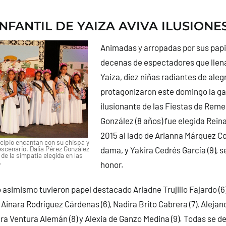
INFANTIL DE YAIZA AVIVA ILUSIONE
Animadas y arropadas por sus papis
decenas de espectadores que llena
Yaiza, diez niñas radiantes de aleg
protagonizaron este domingo la g
ilusionante de las Fiestas de Reme
González (8 años) fue elegida Reina
2015 al lado de Arianna Márquez Co
cipio encantan con su chispa y
escenario. Dalia Pérez González
dama, y Yakira Cedrés García (9),
de la simpatía elegida en las
.
honor.
 asimismo tuvieron papel destacado Ariadne Trujillo Fajardo (6
 Ainara Rodríguez Cárdenas (6), Nadira Brito Cabrera (7), Alejan
ra Ventura Alemán (8) y Alexia de Ganzo Medina (9). Todas se d