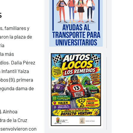
S
, familiares y
ron la plaza de
ría
ala más
dios. Dalia Pérez
 Infantil Yaiza
bos (9), primera
 segunda dama de
), Ainhoa
dra de la Cruz
esenvolvieron con