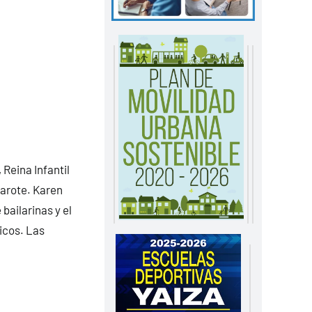
 Reina Infantil
zarote. Karen
bailarinas y el
icos. Las