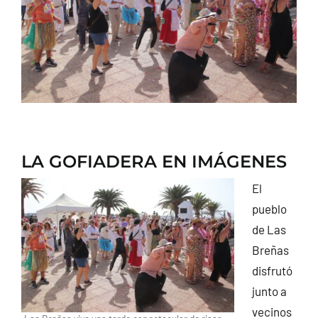
CONTACTO
LA GOFIADERA EN IMÁGENES
El
pueblo
de Las
Breñas
disfrutó
junto a
vecinos