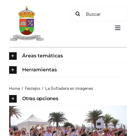
Saltar
Buscar:
al
contenido
Toggle
Navigat
INICIO
Áreas temáticas
ÁREAS TEMÁTICAS
Herramientas
EL MUNICIPIO
Home
Festejos
La Gofiadera en imágenes
Otras opciones
AYUNTAMIENTO
TURISMO