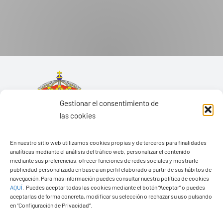
Gestionar el consentimiento de
las cookies
En nuestro sitio web utilizamos cookies propias y de terceros para finalidades
analíticas mediante el análisis del tráfico web, personalizar el contenido
mediante sus preferencias, ofrecer funciones de redes sociales y mostrarle
publicidad personalizada en base a un perfil elaborado a partir de sus hábitos de
navegación. Para más información puedes consultar nuestra política de cookies
AQUÍ
.
Puedes aceptar todas las cookies mediante el botón “Aceptar” o puedes
aceptarlas de forma concreta, modificar su selección o rechazar su uso pulsando
Ayuntamiento de Yaiza
en “Configuración de Privacidad”.
Pza. de Los Remedios, 1