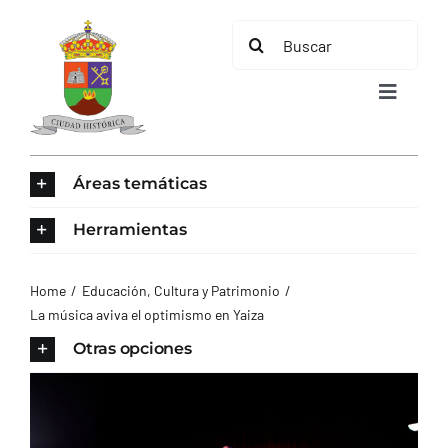
Saltar
Buscar:
al
contenido
Toggle
Navigat
INICIO
Áreas temáticas
ÁREAS TEMÁTICAS
Herramientas
EL MUNICIPIO
Home
Educación, Cultura y Patrimonio
La música aviva el optimismo en Yaiza
AYUNTAMIENTO
Otras opciones
TURISMO