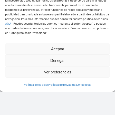
En nuestro sitio web utilizamos cookies propias y de terceros para finalidades
analíticas mediante el análisis del tráfico web, personalizar el contenido
mediante sus preferencias, ofrecer funciones de redes sociales y mostrarle
publicidad personalizada en base a un perfil elaborado a partir de sus hábitos de
navegación. Para más información puedes consultar nuestra política de cookies
Ayuntamiento de Yaiza
AQUÍ
.
Puedes aceptar todas las cookies mediante el botón “Aceptar” o puedes
aceptarlas de forma concreta, modificar su selección o rechazar su uso pulsando
Pza. de Los Remedios, 1
en “Configuración de Privacidad”.
35570 – Yaiza
Tel:
928 83 62 20
Aceptar
Denegar
Toggle
Navigation
Ver preferencias
© Copyright2026 Ayuntamiento de Yaiza - Todos los
Transparencia
Política de cookies
Política de privacidad
Aviso legal
derechos reservads
Aviso legal
Diseño web Solucionet.com
&
Cibernatural
Política de privacidad