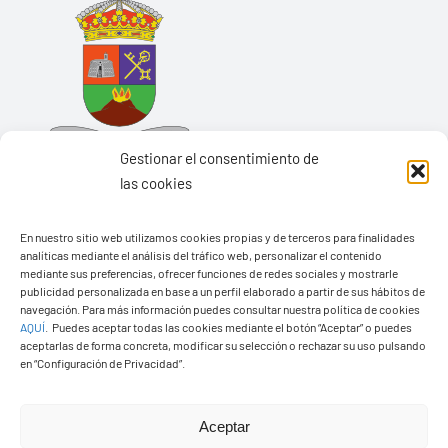
Gestionar el consentimiento de
las cookies
En nuestro sitio web utilizamos cookies propias y de terceros para finalidades
Ayuntamiento de Yaiza
analíticas mediante el análisis del tráfico web, personalizar el contenido
mediante sus preferencias, ofrecer funciones de redes sociales y mostrarle
Pza. de Los Remedios, 1
publicidad personalizada en base a un perfil elaborado a partir de sus hábitos de
35570 – Yaiza
navegación. Para más información puedes consultar nuestra política de cookies
AQUÍ
.
Puedes aceptar todas las cookies mediante el botón “Aceptar” o puedes
Tel:
928 83 62 20
aceptarlas de forma concreta, modificar su selección o rechazar su uso pulsando
en “Configuración de Privacidad”.
Toggle
Aceptar
Navigation