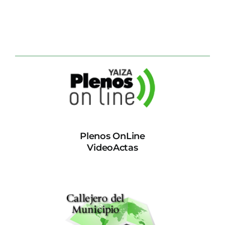
Plenos OnLine
VideoActas