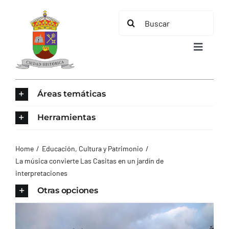
Saltar
Buscar:
al
contenido
Toggle
Navigat
INICIO
Áreas temáticas
ÁREAS TEMÁTICAS
Herramientas
EL MUNICIPIO
Home
Educación, Cultura y Patrimonio
La música convierte Las Casitas en un jardín de
interpretaciones
AYUNTAMIENTO
Otras opciones
TURISMO