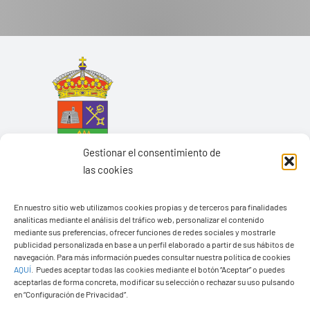
Gestionar el consentimiento de
las cookies
En nuestro sitio web utilizamos cookies propias y de terceros para finalidades
analíticas mediante el análisis del tráfico web, personalizar el contenido
mediante sus preferencias, ofrecer funciones de redes sociales y mostrarle
Ayuntamiento de Yaiza
publicidad personalizada en base a un perfil elaborado a partir de sus hábitos de
navegación. Para más información puedes consultar nuestra política de cookies
Pza. de Los Remedios, 1
AQUÍ
.
Puedes aceptar todas las cookies mediante el botón “Aceptar” o puedes
35570 – Yaiza
aceptarlas de forma concreta, modificar su selección o rechazar su uso pulsando
en “Configuración de Privacidad”.
Tel:
928 83 62 20