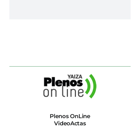
Plenos OnLine
VideoActas