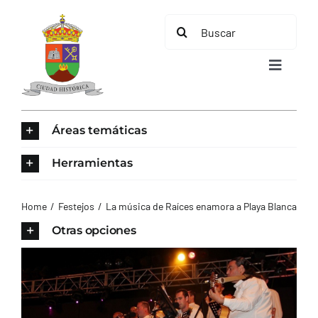
Saltar
Buscar:
al
contenido
Toggle
Navigat
INICIO
Áreas temáticas
ÁREAS TEMÁTICAS
Herramientas
EL MUNICIPIO
Home
Festejos
La música de Raíces enamora a Playa Blanca
Otras opciones
AYUNTAMIENTO
TURISMO