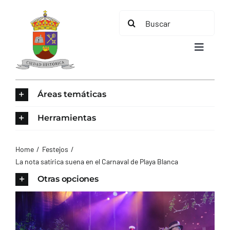
Saltar
Buscar:
al
contenido
Toggle
Navigat
INICIO
Áreas temáticas
ÁREAS TEMÁTICAS
Herramientas
EL MUNICIPIO
Home
Festejos
La nota satírica suena en el Carnaval de Playa Blanca
AYUNTAMIENTO
Otras opciones
TURISMO