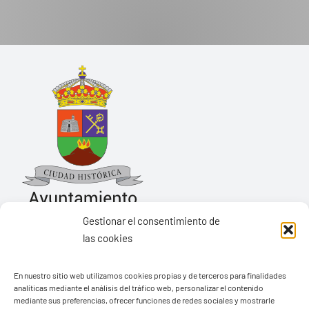
Gestionar el consentimiento de
las cookies
Ayuntamiento de Yaiza
En nuestro sitio web utilizamos cookies propias y de terceros para finalidades
Pza. de Los Remedios, 1
analíticas mediante el análisis del tráfico web, personalizar el contenido
35570 – Yaiza
mediante sus preferencias, ofrecer funciones de redes sociales y mostrarle