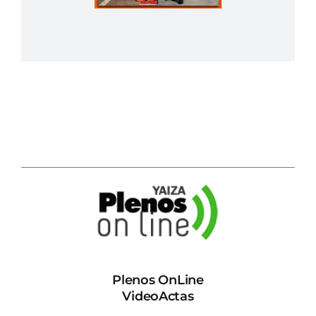
Plenos OnLine
VideoActas