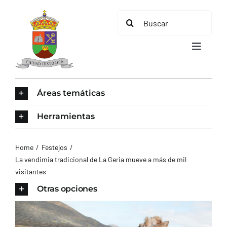
Saltar
Buscar:
al
contenido
Toggle
Navigat
INICIO
Áreas temáticas
ÁREAS TEMÁTICAS
Herramientas
EL MUNICIPIO
Home
Festejos
La vendimia tradicional de La Geria mueve a más de mil
visitantes
AYUNTAMIENTO
Otras opciones
TURISMO