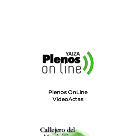
Plenos OnLine
VideoActas