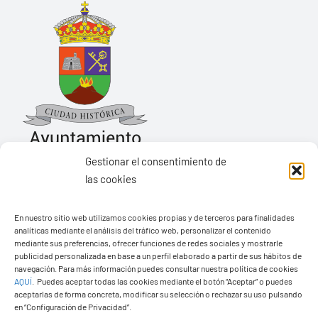
Gestionar el consentimiento de
las cookies
Ayuntamiento de Yaiza
En nuestro sitio web utilizamos cookies propias y de terceros para finalidades
Pza. de Los Remedios, 1
analíticas mediante el análisis del tráfico web, personalizar el contenido
35570 – Yaiza
mediante sus preferencias, ofrecer funciones de redes sociales y mostrarle
publicidad personalizada en base a un perfil elaborado a partir de sus hábitos de
Tel:
928 83 62 20
navegación. Para más información puedes consultar nuestra política de cookies
AQUÍ
.
Puedes aceptar todas las cookies mediante el botón “Aceptar” o puedes
aceptarlas de forma concreta, modificar su selección o rechazar su uso pulsando
en “Configuración de Privacidad”.
Toggle