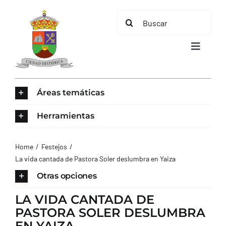
Saltar
Buscar:
al
contenido
Toggle
Navigat
INICIO
Áreas temáticas
ÁREAS TEMÁTICAS
Herramientas
EL MUNICIPIO
Home
Festejos
La vida cantada de Pastora Soler deslumbra en Yaiza
AYUNTAMIENTO
Otras opciones
LA VIDA CANTADA DE
TURISMO
PASTORA SOLER DESLUMBRA
EN YAIZA