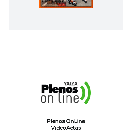
Plenos OnLine
VideoActas