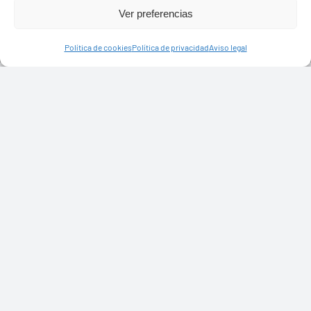
Ver preferencias
Política de cookies
Política de privacidad
Aviso legal
Ayuntamiento de Yaiza
Pza. de Los Remedios, 1
35570 – Yaiza