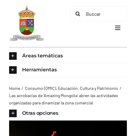
Saltar
Buscar:
al
contenido
Toggle
Navigat
INICIO
Áreas temáticas
ÁREAS TEMÁTICAS
Herramientas
EL MUNICIPIO
Home
Consumo (OMIC)
Educación, Cultura y Patrimonio
Las acrobacias de ‘Amazing Mongolia’ abren las actividades
organizadas para dinamizar la zona comercial
AYUNTAMIENTO
Otras opciones
TURISMO