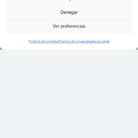
Denegar
Ver preferencias
Política de cookies
Política de privacidad
Aviso legal
PASEOS EN CAMELLO