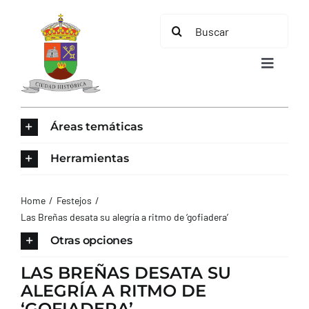
Saltar
Buscar:
al
contenido
Toggle
Navigat
INICIO
Áreas temáticas
ÁREAS TEMÁTICAS
Herramientas
EL MUNICIPIO
Home
Festejos
Las Breñas desata su alegría a ritmo de ‘gofiadera’
AYUNTAMIENTO
Otras opciones
LAS BREÑAS DESATA SU
TURISMO
ALEGRÍA A RITMO DE
‘GOFIADERA’