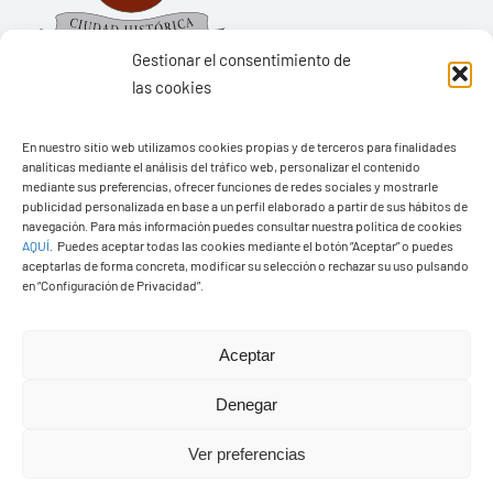
Gestionar el consentimiento de
las cookies
Ayuntamiento de Yaiza
En nuestro sitio web utilizamos cookies propias y de terceros para finalidades
analíticas mediante el análisis del tráfico web, personalizar el contenido
Pza. de Los Remedios, 1
mediante sus preferencias, ofrecer funciones de redes sociales y mostrarle
publicidad personalizada en base a un perfil elaborado a partir de sus hábitos de
35570 – Yaiza
navegación. Para más información puedes consultar nuestra política de cookies
Tel:
928 83 62 20
AQUÍ
.
Puedes aceptar todas las cookies mediante el botón “Aceptar” o puedes
aceptarlas de forma concreta, modificar su selección o rechazar su uso pulsando
en “Configuración de Privacidad”.
Toggle
Navigation
Aceptar
© Copyright2026 Ayuntamiento de Yaiza - Todos los
Transparencia
Denegar
derechos reservads
Aviso legal
Ver preferencias
Diseño web Solucionet.com
&
Cibernatural