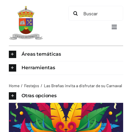
Saltar
Buscar:
al
contenido
Toggle
Navigat
INICIO
Áreas temáticas
ÁREAS TEMÁTICAS
Herramientas
EL MUNICIPIO
Home
Festejos
Las Breñas invita a disfrutar de su Carnaval
Otras opciones
AYUNTAMIENTO
TURISMO