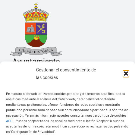
Gestionar el consentimiento de
las cookies
Ayuntamiento de Yaiza
En nuestro sitio web utilizamos cookies propias y de terceros para finalidades
Pza. de Los Remedios, 1
analíticas mediante el análisis del tráfico web, personalizar el contenido
35570 – Yaiza
mediante sus preferencias, ofrecer funciones de redes sociales y mostrarle
publicidad personalizada en base a un perfil elaborado a partir de sus hábitos de
Tel:
928 83 62 20
navegación. Para más información puedes consultar nuestra política de cookies
AQUÍ
.
Puedes aceptar todas las cookies mediante el botón “Aceptar” o puedes
aceptarlas de forma concreta, modificar su selección o rechazar su uso pulsando
en “Configuración de Privacidad”.