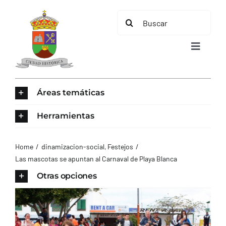
Saltar
Buscar:
al
contenido
Toggle
Navigat
INICIO
Áreas temáticas
ÁREAS TEMÁTICAS
Herramientas
EL MUNICIPIO
Home
dinamizacion-social
Festejos
Las mascotas se apuntan al Carnaval de Playa Blanca
AYUNTAMIENTO
Otras opciones
TURISMO