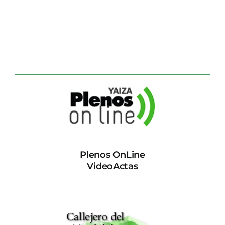
Plenos OnLine
VideoActas