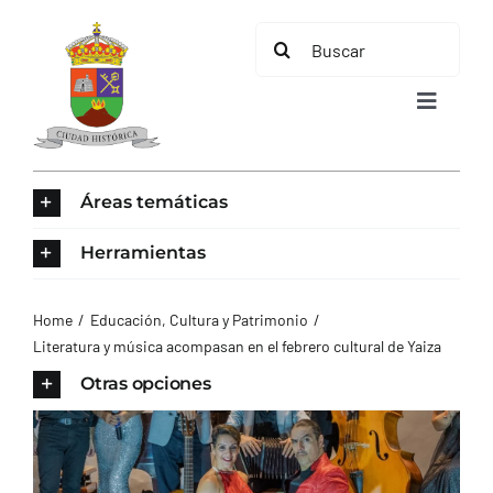
Saltar
Buscar:
al
contenido
Toggle
Navigat
INICIO
Áreas temáticas
ÁREAS TEMÁTICAS
Herramientas
EL MUNICIPIO
Home
Educación, Cultura y Patrimonio
Literatura y música acompasan en el febrero cultural de Yaiza
AYUNTAMIENTO
Otras opciones
TURISMO