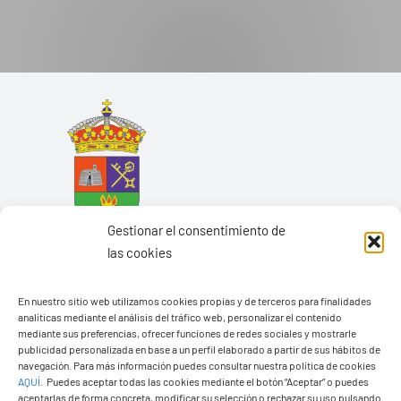
Gestionar el consentimiento de
las cookies
En nuestro sitio web utilizamos cookies propias y de terceros para finalidades
analíticas mediante el análisis del tráfico web, personalizar el contenido
mediante sus preferencias, ofrecer funciones de redes sociales y mostrarle
Ayuntamiento de Yaiza
publicidad personalizada en base a un perfil elaborado a partir de sus hábitos de
navegación. Para más información puedes consultar nuestra política de cookies
Pza. de Los Remedios, 1
AQUÍ
.
Puedes aceptar todas las cookies mediante el botón “Aceptar” o puedes
35570 – Yaiza
aceptarlas de forma concreta, modificar su selección o rechazar su uso pulsando