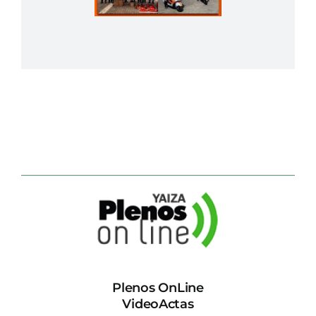
Plenos OnLine
VideoActas