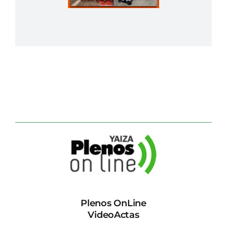
Plenos OnLine
VideoActas