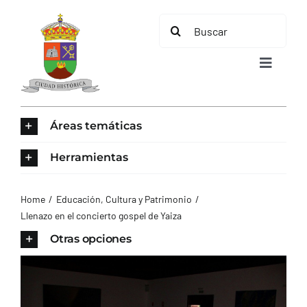
Saltar
Buscar:
al
contenido
Toggle
Navigat
INICIO
Áreas temáticas
ÁREAS TEMÁTICAS
Herramientas
EL MUNICIPIO
Home
Educación, Cultura y Patrimonio
Llenazo en el concierto gospel de Yaiza
AYUNTAMIENTO
Otras opciones
TURISMO