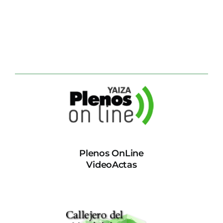
Plenos OnLine
VideoActas