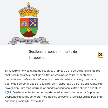
Gestionar el consentimiento de
las cookies
Ayuntamiento de Yaiza
En nuestro sitio web utilizamos cookies propias y de terceros para finalidades
analíticas mediante el análisis del tráfico web, personalizar el contenido
Pza. de Los Remedios, 1
mediante sus preferencias, ofrecer funciones de redes sociales y mostrarle
35570 – Yaiza
publicidad personalizada en base a un perfil elaborado a partir de sus hábitos de
navegación. Para más información puedes consultar nuestra política de cookies
Tel:
928 83 62 20
AQUÍ
.
Puedes aceptar todas las cookies mediante el botón “Aceptar” o puedes
aceptarlas de forma concreta, modificar su selección o rechazar su uso pulsando
en “Configuración de Privacidad”.