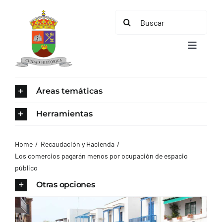
Saltar
Buscar:
al
contenido
Toggle
Navigat
INICIO
Áreas temáticas
ÁREAS TEMÁTICAS
Herramientas
EL MUNICIPIO
Home
Recaudación y Hacienda
Los comercios pagarán menos por ocupación de espacio
público
AYUNTAMIENTO
Otras opciones
TURISMO