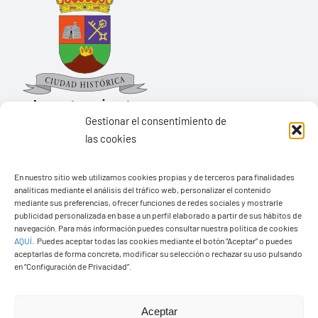
Gestionar el consentimiento de
las cookies
Ayuntamiento de Yaiza
En nuestro sitio web utilizamos cookies propias y de terceros para finalidades
Pza. de Los Remedios, 1
analíticas mediante el análisis del tráfico web, personalizar el contenido
35570 – Yaiza
mediante sus preferencias, ofrecer funciones de redes sociales y mostrarle
publicidad personalizada en base a un perfil elaborado a partir de sus hábitos de
Tel:
928 83 62 20
navegación. Para más información puedes consultar nuestra política de cookies
AQUÍ
.
Puedes aceptar todas las cookies mediante el botón “Aceptar” o puedes
aceptarlas de forma concreta, modificar su selección o rechazar su uso pulsando
en “Configuración de Privacidad”.
Toggle
Navigation
© Copyright2026 Ayuntamiento de Yaiza - Todos los
Transparencia
Aceptar