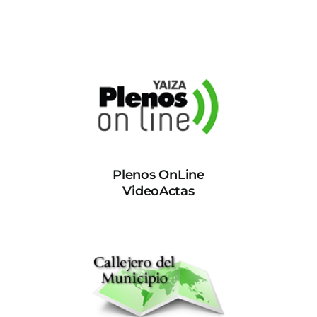
Plenos OnLine
VideoActas