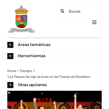
Saltar
Buscar:
al
contenido
Toggle
Navigat
INICIO
Áreas temáticas
ÁREAS TEMÁTICAS
Herramientas
EL MUNICIPIO
Home
Festejos
‘Los Peques de Uga’ se lucen en las Fiestas de Remedios
AYUNTAMIENTO
Otras opciones
TURISMO