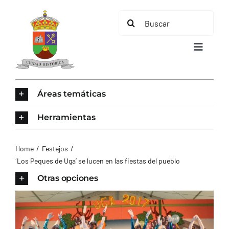
Saltar
Buscar:
al
contenido
Toggle
Navigat
INICIO
Áreas temáticas
ÁREAS TEMÁTICAS
Herramientas
EL MUNICIPIO
Home
Festejos
´Los Peques de Uga’ se lucen en las fiestas del pueblo
AYUNTAMIENTO
Otras opciones
TURISMO