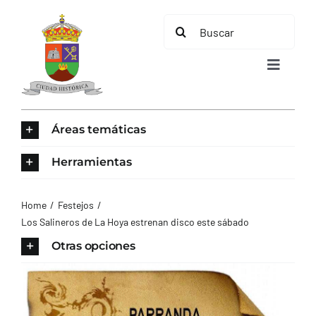
Saltar
Buscar:
al
contenido
Toggle
Navigat
INICIO
Áreas temáticas
ÁREAS TEMÁTICAS
Herramientas
EL MUNICIPIO
Home
Festejos
Los Salineros de La Hoya estrenan disco este sábado
AYUNTAMIENTO
Otras opciones
TURISMO