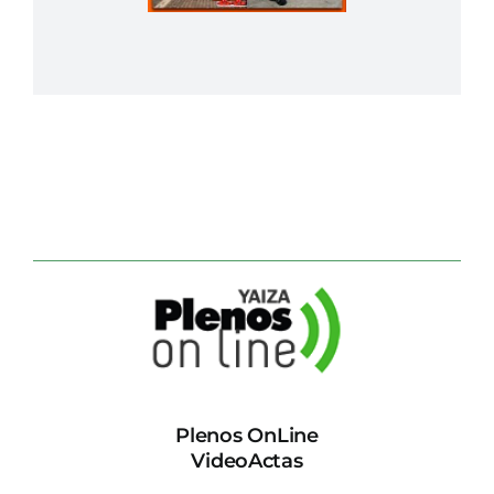
Plenos OnLine
VideoActas