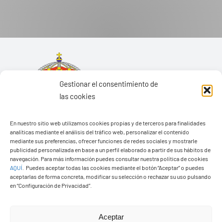
Gestionar el consentimiento de
las cookies
En nuestro sitio web utilizamos cookies propias y de terceros para finalidades
analíticas mediante el análisis del tráfico web, personalizar el contenido
mediante sus preferencias, ofrecer funciones de redes sociales y mostrarle
publicidad personalizada en base a un perfil elaborado a partir de sus hábitos de
navegación. Para más información puedes consultar nuestra política de cookies
AQUÍ
.
Puedes aceptar todas las cookies mediante el botón “Aceptar” o puedes
aceptarlas de forma concreta, modificar su selección o rechazar su uso pulsando
Ayuntamiento de Yaiza
en “Configuración de Privacidad”.
Pza. de Los Remedios, 1
35570 – Yaiza
Aceptar