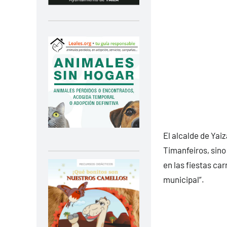
El alcalde de Yai
Timanfeiros, sino
en las fiestas ca
municipal”.