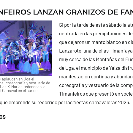
NFEIROS LANZAN GRANIZOS DE FA
Si por la tarde de este sábado la a
centrada en las precipitaciones d
que dejaron un manto blanco en di
Lanzarote, una de ellas Timanfaya, 
muy cerca de las Montañas del Fue
de Uga, el municipio de Yaiza disfru
manifestación continua y abundan
 aplauden en Uga el
a, coreografía y vestuario de
coreografía y vestuario de la com
Las K-Narias redondean la
l Carnaval en el sur de
Timanfeiros que presentó en socie
a que emprende su recorrido por las fiestas carnavaleras 2023.
TOS