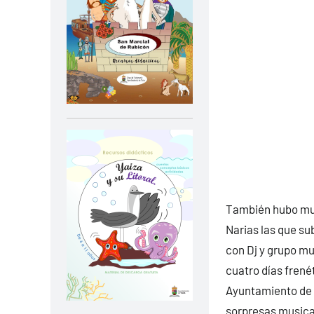
También hubo muc
Narias las que sub
con Dj y grupo mu
cuatro días frenét
Ayuntamiento de 
sorpresas musica