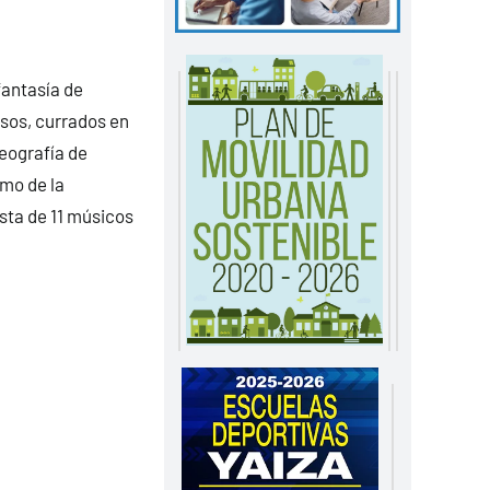
fantasía de
osos, currados en
reografía de
tmo de la
sta de 11 músicos