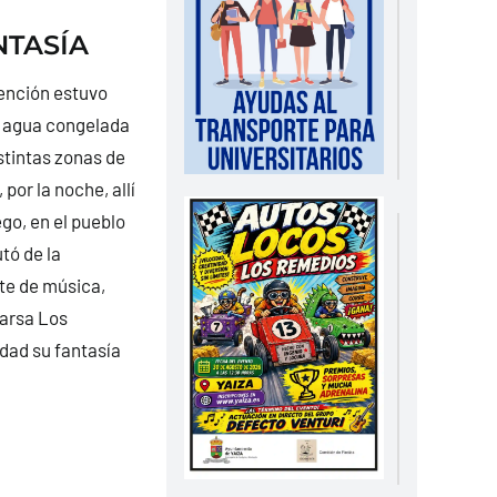
NTASÍA
tención estuvo
e agua congelada
stintas zonas de
por la noche, allí
go, en el pueblo
tó de la
te de música,
parsa Los
dad su fantasía