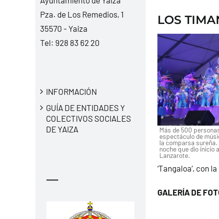
Pza. de Los Remedios, 1
LOS TIMA
35570 - Yaiza
Tel:
928 83 62 20
INFORMACIÓN
GUÍA DE ENTIDADES Y
COLECTIVOS SOCIALES
DE YAIZA
Más de 500 personas
espectáculo de músic
la comparsa sureña. 
noche que dio inicio a
Lanzarote.
‘Tangaloa’, con l
—
GALERÍA DE FO