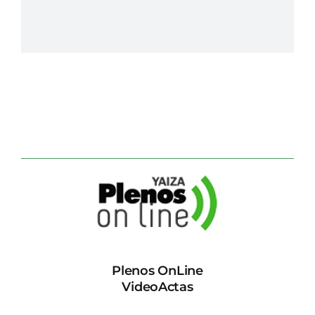
Plenos OnLine
VideoActas