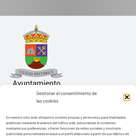
Gestionar el consentimiento de
las cookies
Ayuntamiento de Yaiza
En nuestro sitio web utilizamos cookies propias y de terceros para finalidades
Pza. de Los Remedios, 1
analíticas mediante el análisis del tráfico web, personalizar el contenido
35570 – Yaiza
mediante sus preferencias, ofrecer funciones de redes sociales y mostrarle
publicidad personalizada en base a un perfil elaborado a partir de sus hábitos de