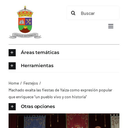
Saltar
Buscar:
al
contenido
Toggle
Navigat
INICIO
Áreas temáticas
ÁREAS TEMÁTICAS
Herramientas
EL MUNICIPIO
Home
Festejos
Machado exalta las fiestas de Yaiza como expresión popular
que enriquece “un pueblo vivo y con historia”
AYUNTAMIENTO
Otras opciones
TURISMO