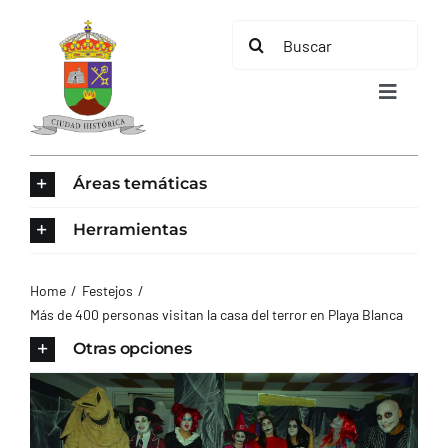
Saltar
Buscar:
al
contenido
Toggle
Navigat
INICIO
Áreas temáticas
ÁREAS TEMÁTICAS
Herramientas
EL MUNICIPIO
Home
Festejos
Más de 400 personas visitan la casa del terror en Playa Blanca
AYUNTAMIENTO
Otras opciones
TURISMO