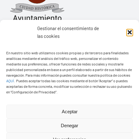
Gestionar el consentimiento de
las cookies
Ayuntamiento de Yaiza
En nuestro sitio web utilizamos cookies propias y de terceros para finalidades
Pza. de Los Remedios, 1
analíticas mediante el análisis del tráfico web, personalizar el contenido
35570 – Yaiza
mediante sus preferencias, ofrecer funciones de redes sociales y mostrarle
publicidad personalizada en base a un perfil elaborado a partir de sus hábitos de
Tel:
928 83 62 20
navegación. Para más información puedes consultar nuestra política de cookies
AQUÍ
.
Puedes aceptar todas las cookies mediante el botón “Aceptar” o puedes
aceptarlas de forma concreta, modificar su selección o rechazar su uso pulsando
en “Configuración de Privacidad”.
Toggle
Navigation
© Copyright2026 Ayuntamiento de Yaiza - Todos los
Transparencia
Aceptar
derechos reservads
Denegar
Aviso legal
Diseño web Solucionet.com
&
Cibernatural