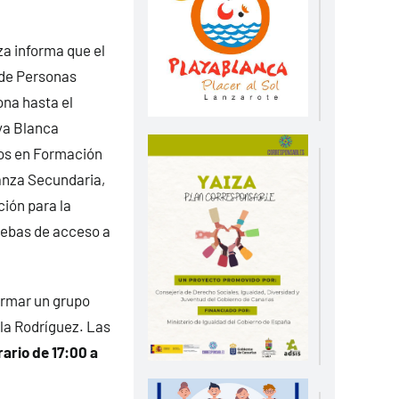
za informa que el
de Personas
ona hasta el
ya Blanca
dos en Formación
anza Secundaria,
ción para la
uebas de acceso a
ormar un grupo
la Rodríguez. Las
rario de 17:00 a