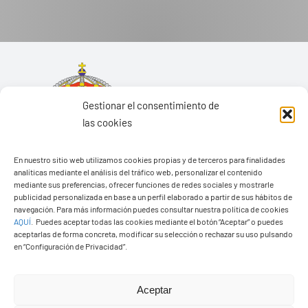
Gestionar el consentimiento de
las cookies
En nuestro sitio web utilizamos cookies propias y de terceros para finalidades
analíticas mediante el análisis del tráfico web, personalizar el contenido
mediante sus preferencias, ofrecer funciones de redes sociales y mostrarle
publicidad personalizada en base a un perfil elaborado a partir de sus hábitos de
navegación. Para más información puedes consultar nuestra política de cookies
AQUÍ
.
Puedes aceptar todas las cookies mediante el botón “Aceptar” o puedes
aceptarlas de forma concreta, modificar su selección o rechazar su uso pulsando
Ayuntamiento de Yaiza
en “Configuración de Privacidad”.
Pza. de Los Remedios, 1
35570 – Yaiza
Aceptar
Tel:
928 83 62 20