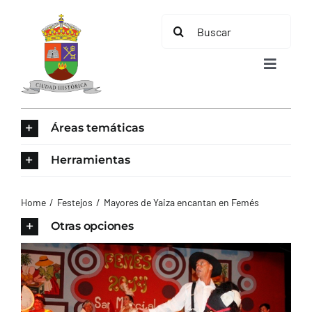
Saltar
Buscar:
al
contenido
Toggle
Navigat
INICIO
Áreas temáticas
ÁREAS TEMÁTICAS
Herramientas
EL MUNICIPIO
Home
Festejos
Mayores de Yaiza encantan en Femés
Otras opciones
AYUNTAMIENTO
TURISMO