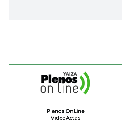
Plenos OnLine
VideoActas