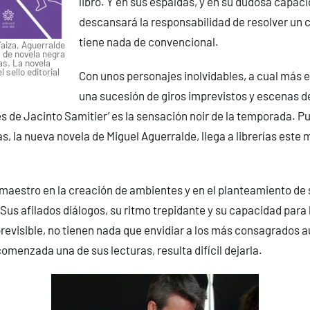
libro. Y en sus espaldas, y en su dudosa capac
descansará la responsabilidad de resolver un 
tiene nada de convencional.
Yaiza, Aguerralde
s de novela negra
as. La novela
 sello editorial
Con unos personajes inolvidables, a cual más 
una sucesión de giros imprevistos y escenas de
s de Jacinto Samitier’ es la sensación noir de la temporada. P
las, la nueva novela de Miguel Aguerralde, llega a librerías este
maestro en la creación de ambientes y en el planteamiento de
. Sus afilados diálogos, su ritmo trepidante y su capacidad para
revisible, no tienen nada que envidiar a los más consagrados a
omenzada una de sus lecturas, resulta difícil dejarla.