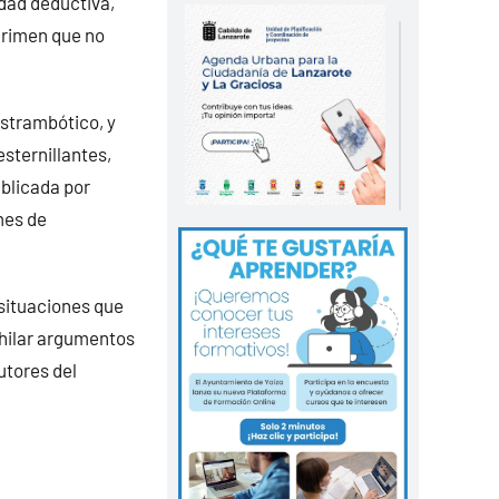
idad deductiva,
crimen que no
estrambótico, y
sternillantes,
ublicada por
 mes de
 situaciones que
 hilar argumentos
utores del