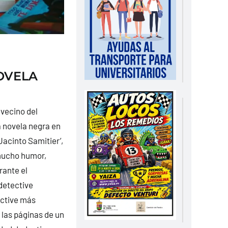
OVELA
 vecino del
a novela negra en
Jacinto Samitier’,
 mucho humor,
rante el
 detective
ective más
las páginas de un