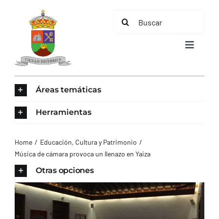
Saltar
Buscar:
al
contenido
Toggle
Navigat
INICIO
Áreas temáticas
ÁREAS TEMÁTICAS
Herramientas
EL MUNICIPIO
Home
Educación, Cultura y Patrimonio
Música de cámara provoca un llenazo en Yaiza
AYUNTAMIENTO
Otras opciones
TURISMO