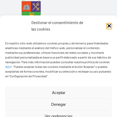
Gestionar el consentimiento de
las cookies
En nuestro sitio web utilizamos cookies propias y de terceros para finalidades
analíticas mediante el análisis del tráfico web, personalizar el contenido
mediante sus preferencias, ofrecer funciones de redes sociales y mostrarle
Ayuntamiento de Yaiza
publicidad personalizada en base a un perfil elaborado a partir de sus hábitos de
navegación. Para más información puedes consultar nuestra política de cookies
Pza. de Los Remedios, 1
AQUÍ
.
Puedes aceptar todas las cookies mediante el botón “Aceptar” o puedes
35570 – Yaiza
aceptarlas de forma concreta, modificar su selección o rechazar su uso pulsando
en “Configuración de Privacidad”.
Tel:
928 83 62 20
Aceptar
Toggle
Navigation
Denegar
© Copyright2026 Ayuntamiento de Yaiza - Todos los
Transparencia
Ver preferencias