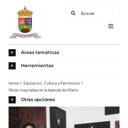
Saltar
Buscar:
al
contenido
Toggle
Navigat
INICIO
Áreas temáticas
ÁREAS TEMÁTICAS
Herramientas
EL MUNICIPIO
Home
Educación, Cultura y Patrimonio
Obras inspiradas en la leyenda de Hilario
AYUNTAMIENTO
Otras opciones
TURISMO