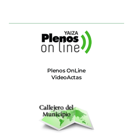
Plenos OnLine
VideoActas