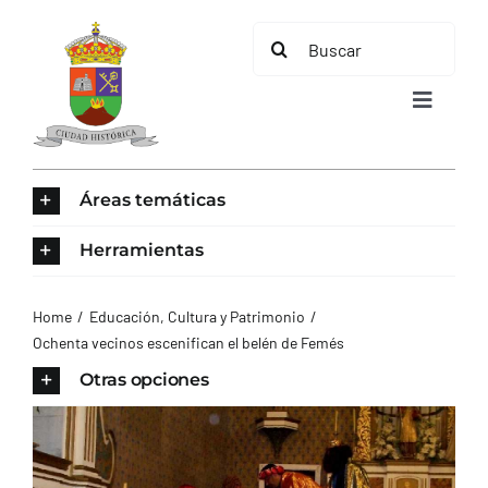
Saltar
Buscar:
al
contenido
Toggle
Navigat
INICIO
Áreas temáticas
ÁREAS TEMÁTICAS
Herramientas
EL MUNICIPIO
Home
Educación, Cultura y Patrimonio
Ochenta vecinos escenifican el belén de Femés
AYUNTAMIENTO
Otras opciones
TURISMO