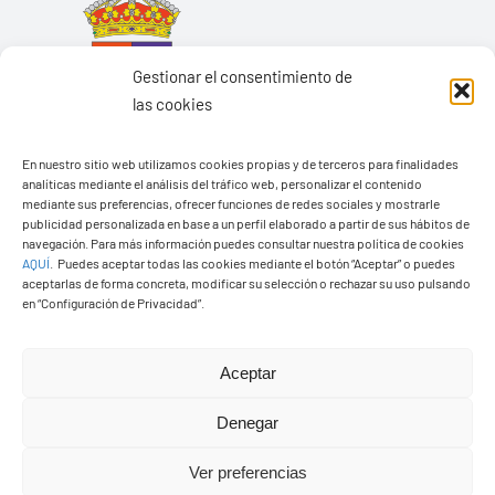
Gestionar el consentimiento de
las cookies
En nuestro sitio web utilizamos cookies propias y de terceros para finalidades
analíticas mediante el análisis del tráfico web, personalizar el contenido
mediante sus preferencias, ofrecer funciones de redes sociales y mostrarle
publicidad personalizada en base a un perfil elaborado a partir de sus hábitos de
navegación. Para más información puedes consultar nuestra política de cookies
AQUÍ
.
Puedes aceptar todas las cookies mediante el botón “Aceptar” o puedes
Ayuntamiento de Yaiza
aceptarlas de forma concreta, modificar su selección o rechazar su uso pulsando
Pza. de Los Remedios, 1
en “Configuración de Privacidad”.
35570 – Yaiza
Tel:
928 83 62 20
Aceptar
Denegar
Toggle
Navigation
Ver preferencias