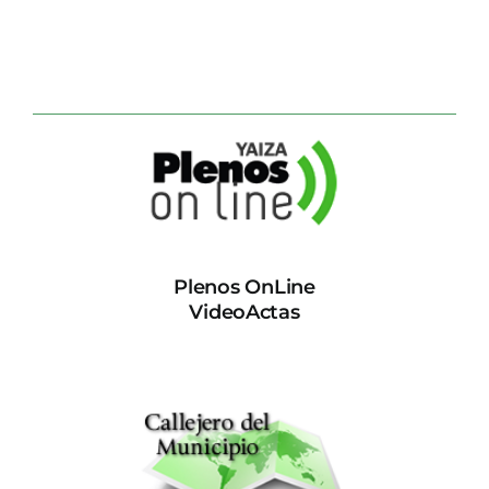
Plenos OnLine
VideoActas