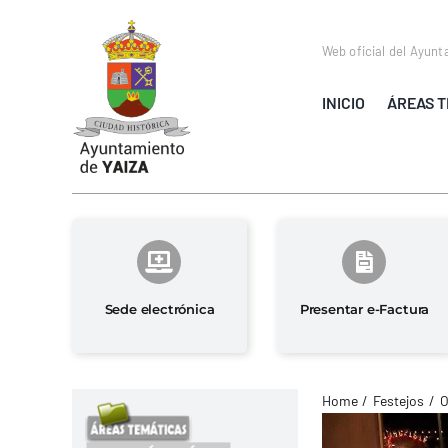
Saltar
al
Web oficial del Ayunt
contenido
INICIO
ÁREAS T
Sede electrónica
Presentar e-Factura
Home
Festejos
O