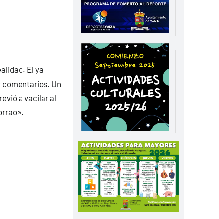
alidad. El ya
 y comentarios. Un
evió a vacilar al
orrao».