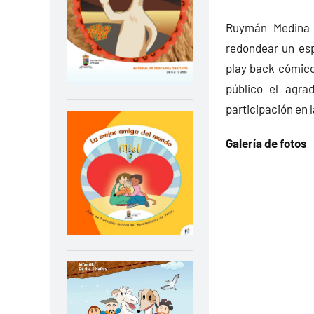
Ruymán Medina 
redondear un esp
play back cómico
público el agra
participación en l
Galería de fotos