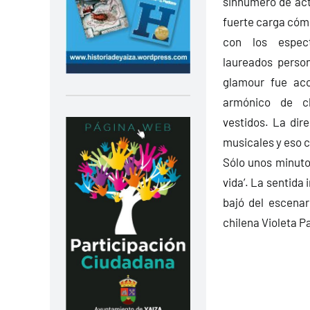
sinnúmero de act
fuerte carga cómi
con los espect
laureados perso
glamour fue aco
armónico de c
vestidos. La dire
musicales y eso c
Sólo unos minutos
vida’. La sentida 
bajó del escenar
chilena Violeta P