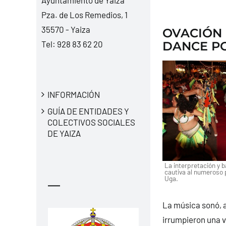
Pza. de Los Remedios, 1
35570 - Yaiza
OVACIÓN 
Tel:
928 83 62 20
DANCE P
INFORMACIÓN
GUÍA DE ENTIDADES Y
COLECTIVOS SOCIALES
DE YAIZA
La interpretación y b
cautiva al numeroso p
Uga.
—
La música sonó, a
irrumpieron una v