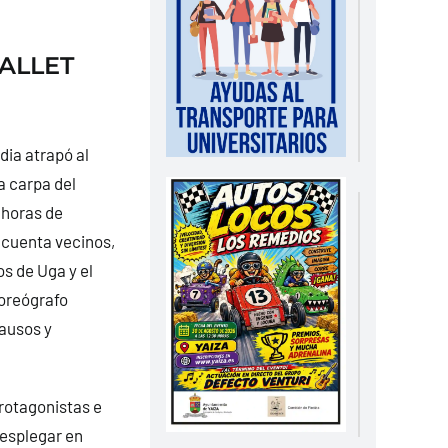
ALLET
dia atrapó al
a carpa del
 horas de
ncuenta vecinos,
s de Uga y el
coreógrafo
ausos y
rotagonistas e
desplegar en