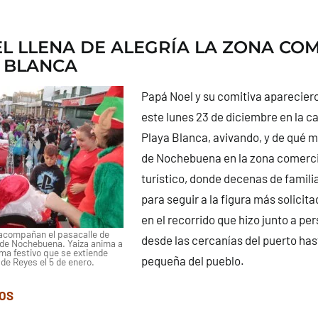
L LLENA DE ALEGRÍA LA ZONA CO
 BLANCA
Papá Noel y su comitiva apareciero
este lunes 23 de diciembre en la c
Playa Blanca, avivando, y de qué m
de Nochebuena en la zona comerci
turístico, donde decenas de famili
para seguir a la figura más solicita
en el recorrido que hizo junto a per
 acompañan el pasacalle de
desde las cercanías del puerto has
 de Nochebuena. Yaiza anima a
ma festivo que se extiende
pequeña del pueblo.
de Reyes el 5 de enero.
TOS