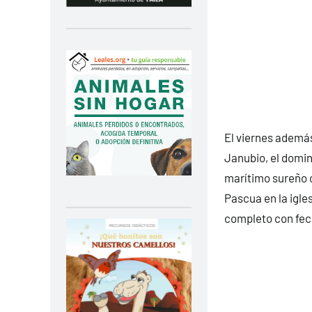
El viernes además
Janubio, el domin
marítimo sureño c
Pascua en la igle
completo con fec