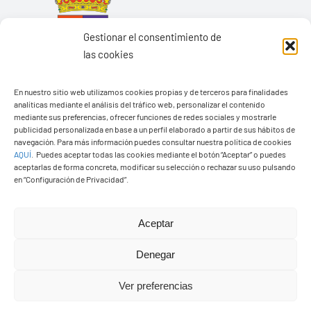
Gestionar el consentimiento de
las cookies
En nuestro sitio web utilizamos cookies propias y de terceros para finalidades
analíticas mediante el análisis del tráfico web, personalizar el contenido
mediante sus preferencias, ofrecer funciones de redes sociales y mostrarle
publicidad personalizada en base a un perfil elaborado a partir de sus hábitos de
navegación. Para más información puedes consultar nuestra política de cookies
Ayuntamiento de Yaiza
AQUÍ
.
Puedes aceptar todas las cookies mediante el botón “Aceptar” o puedes
aceptarlas de forma concreta, modificar su selección o rechazar su uso pulsando
Pza. de Los Remedios, 1
en “Configuración de Privacidad”.
35570 – Yaiza
Tel:
928 83 62 20
Aceptar
Denegar
Toggle
Navigation
Ver preferencias
© Copyright2026 Ayuntamiento de Yaiza - Todos los
Transparencia