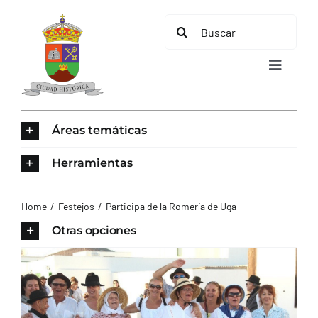
Saltar
Buscar:
al
contenido
Toggle
Navigat
INICIO
Áreas temáticas
ÁREAS TEMÁTICAS
Herramientas
EL MUNICIPIO
Home
Festejos
Participa de la Romería de Uga
Otras opciones
AYUNTAMIENTO
TURISMO