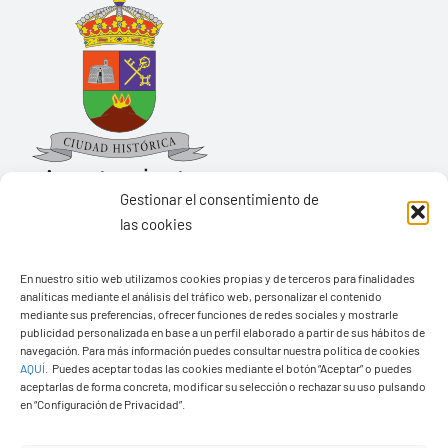
Gestionar el consentimiento de
las cookies
Ayuntamiento de Yaiza
En nuestro sitio web utilizamos cookies propias y de terceros para finalidades
Pza. de Los Remedios, 1
analíticas mediante el análisis del tráfico web, personalizar el contenido
35570 – Yaiza
mediante sus preferencias, ofrecer funciones de redes sociales y mostrarle
publicidad personalizada en base a un perfil elaborado a partir de sus hábitos de
Tel:
928 83 62 20
navegación. Para más información puedes consultar nuestra política de cookies
AQUÍ
.
Puedes aceptar todas las cookies mediante el botón “Aceptar” o puedes
aceptarlas de forma concreta, modificar su selección o rechazar su uso pulsando
en “Configuración de Privacidad”.
Toggle
Navigation