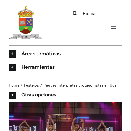
Saltar
Buscar:
al
contenido
Toggle
Navigat
INICIO
Áreas temáticas
ÁREAS TEMÁTICAS
Herramientas
EL MUNICIPIO
Home
Festejos
Peques intérpretes protagonistas en Uga
Otras opciones
AYUNTAMIENTO
TURISMO