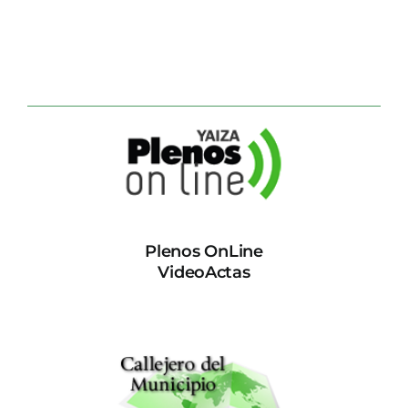
Plenos OnLine
VideoActas