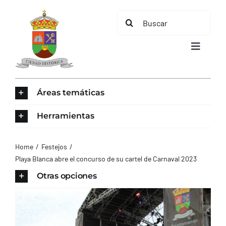
Saltar
Buscar:
al
contenido
Toggle
Navigat
INICIO
Áreas temáticas
ÁREAS TEMÁTICAS
Herramientas
EL MUNICIPIO
Home
Festejos
Playa Blanca abre el concurso de su cartel de Carnaval 2023
AYUNTAMIENTO
Otras opciones
TURISMO