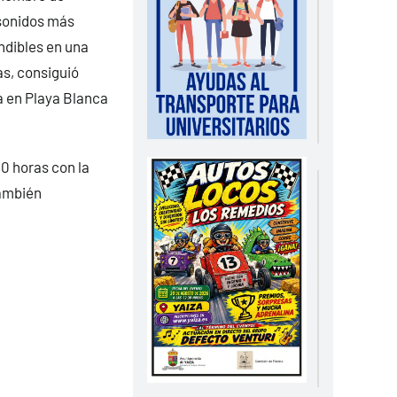
 sonidos más
indibles en una
as, consiguió
a en Playa Blanca
00 horas con la
también