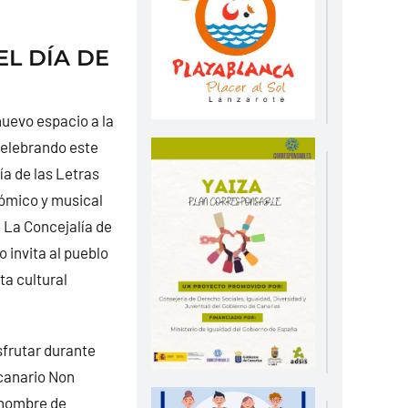
EL DÍA DE
uevo espacio a la
celebrando este
ía de las Letras
ómico y musical
. La Concejalía de
 invita al pueblo
ta cultural
sfrutar durante
ncanario Non
 nombre de