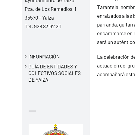
Tarantela, nombre
Pza. de Los Remedios, 1
enraizados a las I
35570 - Yaiza
parranda, guitarra
Tel:
928 83 62 20
encaramarse en l
será un auténtico
INFORMACIÓN
La celebración de
actuación del gru
GUÍA DE ENTIDADES Y
COLECTIVOS SOCIALES
acompañará esta 
DE YAIZA
—