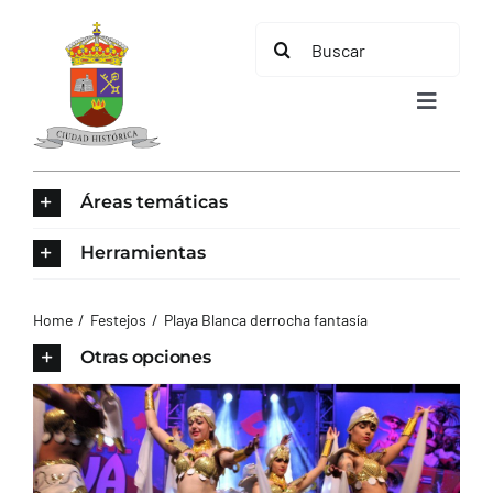
Saltar
Buscar:
al
contenido
Toggle
Navigat
INICIO
Áreas temáticas
ÁREAS TEMÁTICAS
Herramientas
EL MUNICIPIO
Home
Festejos
Playa Blanca derrocha fantasía
Otras opciones
AYUNTAMIENTO
TURISMO