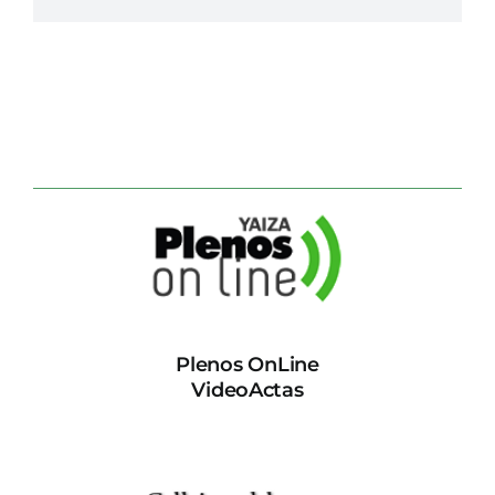
Plenos OnLine
VideoActas