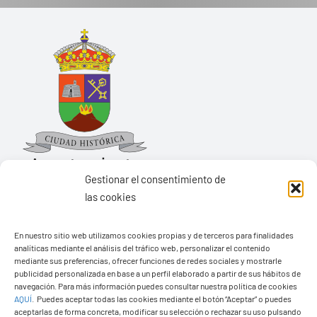
Gestionar el consentimiento de
las cookies
Ayuntamiento de Yaiza
En nuestro sitio web utilizamos cookies propias y de terceros para finalidades
Pza. de Los Remedios, 1
analíticas mediante el análisis del tráfico web, personalizar el contenido
35570 – Yaiza
mediante sus preferencias, ofrecer funciones de redes sociales y mostrarle
publicidad personalizada en base a un perfil elaborado a partir de sus hábitos de
Tel:
928 83 62 20
navegación. Para más información puedes consultar nuestra política de cookies
AQUÍ
.
Puedes aceptar todas las cookies mediante el botón “Aceptar” o puedes
aceptarlas de forma concreta, modificar su selección o rechazar su uso pulsando