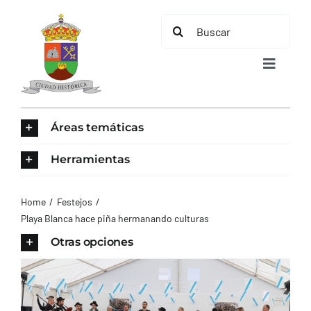
Saltar
Buscar:
al
contenido
Toggle
Navigat
INICIO
Áreas temáticas
ÁREAS TEMÁTICAS
Herramientas
EL MUNICIPIO
Home
Festejos
Playa Blanca hace piña hermanando culturas
AYUNTAMIENTO
Otras opciones
TURISMO