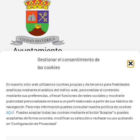
Gestionar el consentimiento de
las cookies
Ayuntamiento de Yaiza
En nuestro sitio web utilizamos cookies propias y de terceros para finalidades
Pza. de Los Remedios, 1
analíticas mediante el análisis del tráfico web, personalizar el contenido
35570 – Yaiza
mediante sus preferencias, ofrecer funciones de redes sociales y mostrarle
publicidad personalizada en base a un perfil elaborado a partir de sus hábitos de
Tel:
928 83 62 20
navegación. Para más información puedes consultar nuestra política de cookies
AQUÍ
.
Puedes aceptar todas las cookies mediante el botón “Aceptar” o puedes
aceptarlas de forma concreta, modificar su selección o rechazar su uso pulsando
en “Configuración de Privacidad”.
Toggle
Navigation