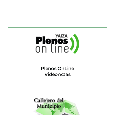
Plenos OnLine
VideoActas