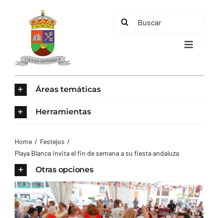
Saltar
Buscar:
al
contenido
Toggle
Navigat
INICIO
Áreas temáticas
ÁREAS TEMÁTICAS
Herramientas
EL MUNICIPIO
Home
Festejos
Playa Blanca invita el fin de semana a su fiesta andaluza
AYUNTAMIENTO
Otras opciones
TURISMO