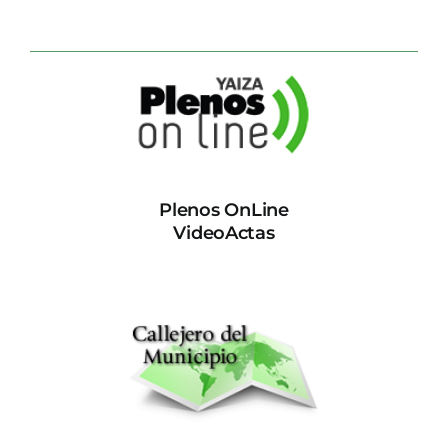
Plenos OnLine
VideoActas