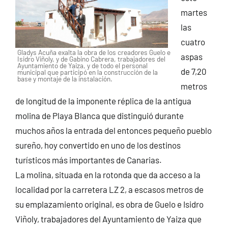
martes
las
cuatro
Gladys Acuña exalta la obra de los creadores Guelo e
aspas
Isidro Viñoly, y de Gabino Cabrera, trabajadores del
Ayuntamiento de Yaiza, y de todo el personal
de 7,20
municipal que participó en la construcción de la
base y montaje de la instalación.
metros
de longitud de la imponente réplica de la antigua
molina de Playa Blanca que distinguió durante
muchos años la entrada del entonces pequeño pueblo
sureño, hoy convertido en uno de los destinos
turísticos más importantes de Canarias.
La molina, situada en la rotonda que da acceso a la
localidad por la carretera LZ 2, a escasos metros de
su emplazamiento original, es obra de Guelo e Isidro
Viñoly, trabajadores del Ayuntamiento de Yaiza que