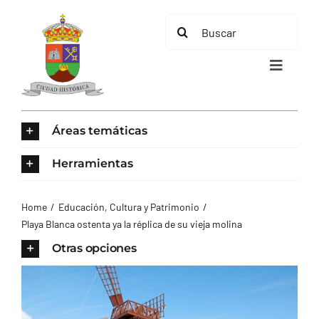
Saltar
Buscar:
al
contenido
Toggle
Navigat
INICIO
Áreas temáticas
ÁREAS TEMÁTICAS
Herramientas
EL MUNICIPIO
Home
Educación, Cultura y Patrimonio
Playa Blanca ostenta ya la réplica de su vieja molina
AYUNTAMIENTO
Otras opciones
TURISMO