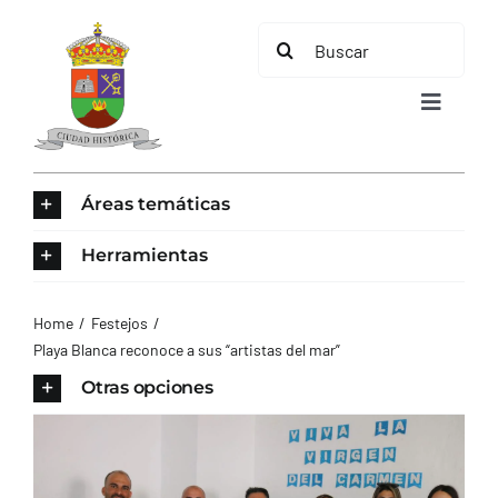
Saltar
Buscar:
al
contenido
Toggle
Navigat
INICIO
Áreas temáticas
ÁREAS TEMÁTICAS
Herramientas
EL MUNICIPIO
Home
Festejos
Playa Blanca reconoce a sus “artistas del mar”
AYUNTAMIENTO
Otras opciones
TURISMO