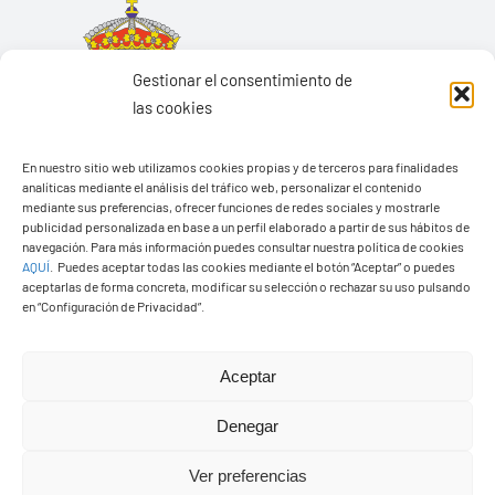
Gestionar el consentimiento de
las cookies
En nuestro sitio web utilizamos cookies propias y de terceros para finalidades
analíticas mediante el análisis del tráfico web, personalizar el contenido
mediante sus preferencias, ofrecer funciones de redes sociales y mostrarle
publicidad personalizada en base a un perfil elaborado a partir de sus hábitos de
navegación. Para más información puedes consultar nuestra política de cookies
AQUÍ
.
Puedes aceptar todas las cookies mediante el botón “Aceptar” o puedes
aceptarlas de forma concreta, modificar su selección o rechazar su uso pulsando
Ayuntamiento de Yaiza
en “Configuración de Privacidad”.
Pza. de Los Remedios, 1
35570 – Yaiza
Aceptar
Tel:
928 83 62 20
Denegar
Ver preferencias
Toggle