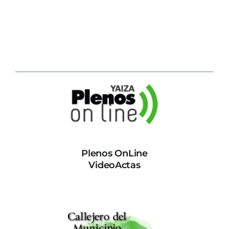
Plenos OnLine
VideoActas