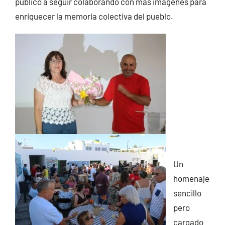
público a seguir colaborando con más imágenes para
enriquecer la memoria colectiva del pueblo.
Un
homenaje
sencillo
pero
cargado