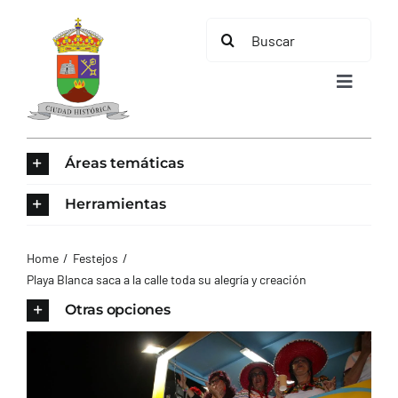
Saltar
Buscar:
al
contenido
Toggle
Navigat
INICIO
Áreas temáticas
ÁREAS TEMÁTICAS
Herramientas
EL MUNICIPIO
Home
Festejos
Playa Blanca saca a la calle toda su alegría y creación
AYUNTAMIENTO
Otras opciones
TURISMO