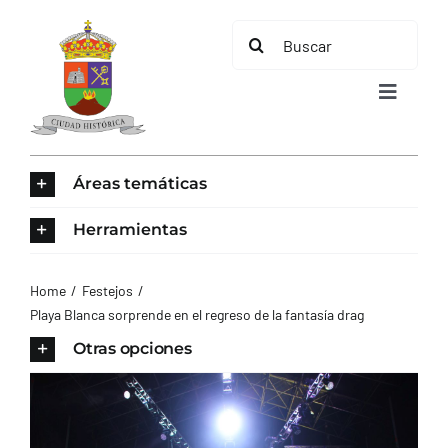
Saltar
Buscar:
al
contenido
Toggle
Navigat
INICIO
Áreas temáticas
ÁREAS TEMÁTICAS
Herramientas
EL MUNICIPIO
Home
Festejos
Playa Blanca sorprende en el regreso de la fantasía drag
AYUNTAMIENTO
Otras opciones
TURISMO