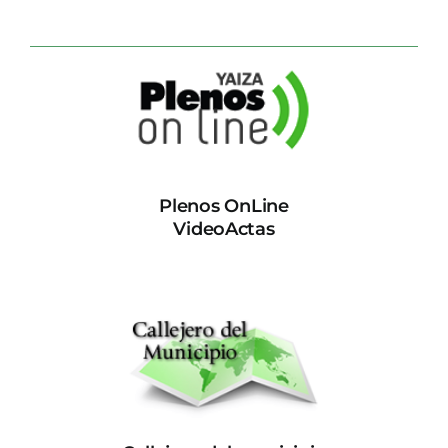
Plenos OnLine
VideoActas