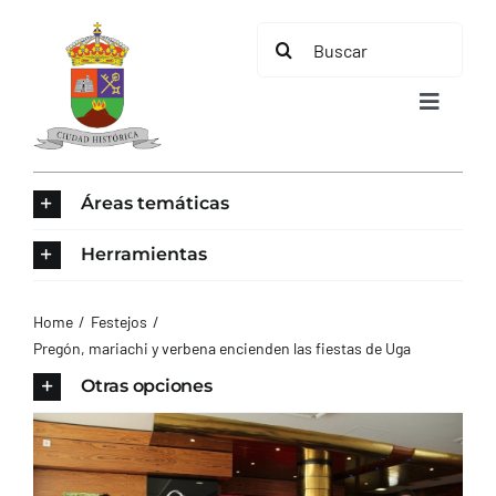
Saltar
Buscar:
al
contenido
Toggle
Navigat
INICIO
Áreas temáticas
ÁREAS TEMÁTICAS
Herramientas
EL MUNICIPIO
Home
Festejos
Pregón, mariachi y verbena encienden las fiestas de Uga
AYUNTAMIENTO
Otras opciones
TURISMO