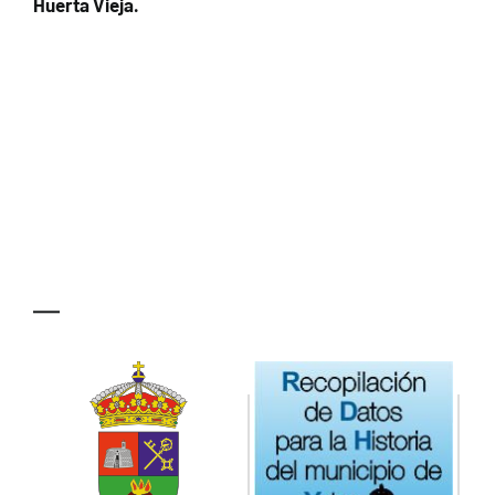
Huerta Vieja.
—