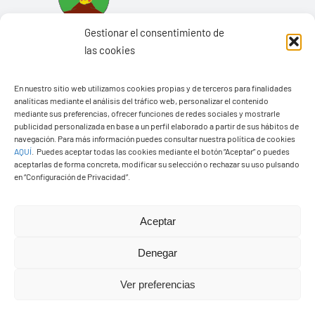
Gestionar el consentimiento de
las cookies
En nuestro sitio web utilizamos cookies propias y de terceros para finalidades
analíticas mediante el análisis del tráfico web, personalizar el contenido
mediante sus preferencias, ofrecer funciones de redes sociales y mostrarle
Ayuntamiento de Yaiza
publicidad personalizada en base a un perfil elaborado a partir de sus hábitos de
Pza. de Los Remedios, 1
navegación. Para más información puedes consultar nuestra política de cookies
AQUÍ
.
Puedes aceptar todas las cookies mediante el botón “Aceptar” o puedes
35570 – Yaiza
aceptarlas de forma concreta, modificar su selección o rechazar su uso pulsando
Tel:
928 83 62 20
en “Configuración de Privacidad”.
Aceptar
Toggle
Navigation
Denegar
© Copyright2026 Ayuntamiento de Yaiza - Todos los
Transparencia
derechos reservads
Ver preferencias
Aviso legal