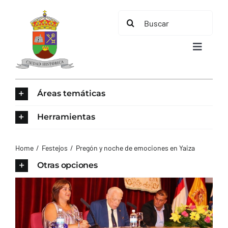
Saltar
Buscar:
al
contenido
Toggle
Navigat
INICIO
Áreas temáticas
ÁREAS TEMÁTICAS
Herramientas
EL MUNICIPIO
Home
Festejos
Pregón y noche de emociones en Yaiza
Otras opciones
AYUNTAMIENTO
TURISMO