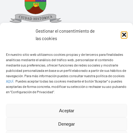
Gestionar el consentimiento de
las cookies
Ayuntamiento de Yaiza
En nuestro sitio web utilizamos cookies propias y de terceros para finalidades
analíticas mediante el análisis del tráfico web, personalizar el contenido
Pza. de Los Remedios, 1
mediante sus preferencias, ofrecer funciones de redes sociales y mostrarle
publicidad personalizada en base a un perfil elaborado a partir de sus hábitos de
35570 – Yaiza
navegación. Para más información puedes consultar nuestra política de cookies
Tel:
928 83 62 20
AQUÍ
.
Puedes aceptar todas las cookies mediante el botón “Aceptar” o puedes
aceptarlas de forma concreta, modificar su selección o rechazar su uso pulsando
en “Configuración de Privacidad”.
Toggle
Navigation
Aceptar
© Copyright2026 Ayuntamiento de Yaiza - Todos los
Transparencia
Denegar
derechos reservads