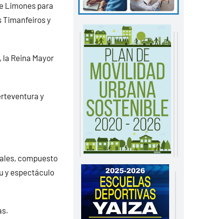
le Limones para
s Timanfeiros y
 la Reina Mayor
rteventura y
nales, compuesto
au y espectáculo
as.