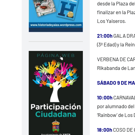
desde la Plaza de
finalizar en la P
Los Yaiseros.
21:00h
GALA DRAG
(3ª Edad) y la Rei
VERBENA DE CARNA
Rikabanda de Lan
SÁBADO 9 DE M
10:00h
CARNAVAL 
por alumnado del 
‘Rainbow’ de Los 
18:00h
COSO DE CA