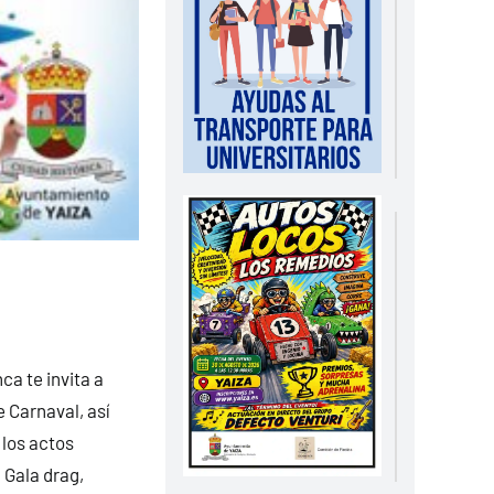
ca te invita a
e Carnaval, así
 los actos
 Gala drag,