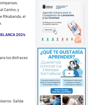
 comparsas,
al Canino, y
e Rikabanda, el
a.
 BLANCA 2024
a los disfraces
iseros. Salida